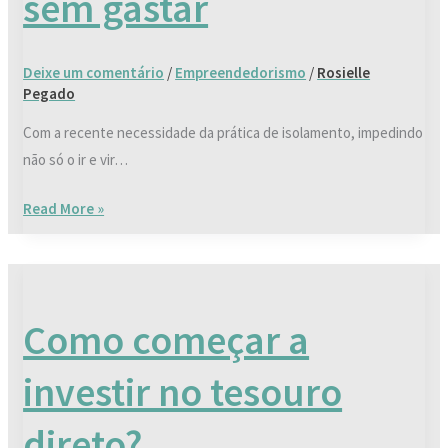
sem gastar
casa
sem
gastar
Deixe um comentário
/
Empreendedorismo
/
Rosielle
Pegado
Com a recente necessidade da prática de isolamento, impedindo
não só o ir e vir…
Read More »
Como
começar
Como começar a
a
investir
investir no tesouro
no
tesouro
direto?
direto?