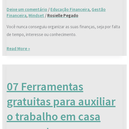
Deixe um comentário
/
Educação Financeira
,
Gestão
Financeira
,
Mindset
/
Rosielle Pegado
Você nunca conseguiu organizar as suas finanças, seja por falta
de tempo, interesse ou conhecimento.
Read More »
07
Ferramentas
07 Ferramentas
gratuitas
para
gratuitas para auxiliar
auxiliar
o
o trabalho em casa
trabalho
em