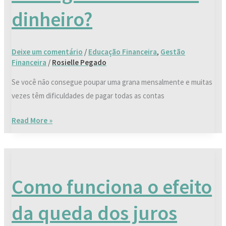
economizar
dinheiro?
dinheiro?
Deixe um comentário
/
Educação Financeira
,
Gestão
Financeira
/
Rosielle Pegado
Se você não consegue poupar uma grana mensalmente e muitas
vezes têm dificuldades de pagar todas as contas
Read More »
Como
funciona
Como funciona o efeito
o
efeito
da queda dos juros
da
queda