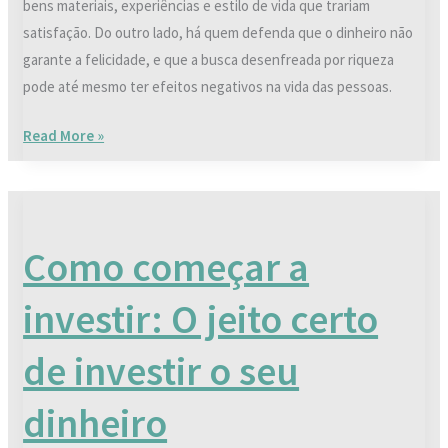
bens materiais, experiências e estilo de vida que trariam
satisfação. Do outro lado, há quem defenda que o dinheiro não
garante a felicidade, e que a busca desenfreada por riqueza
pode até mesmo ter efeitos negativos na vida das pessoas.
Read More »
Como
começar
Como começar a
a
investir:
investir: O jeito certo
O
jeito
de investir o seu
certo
de
dinheiro
investir
o