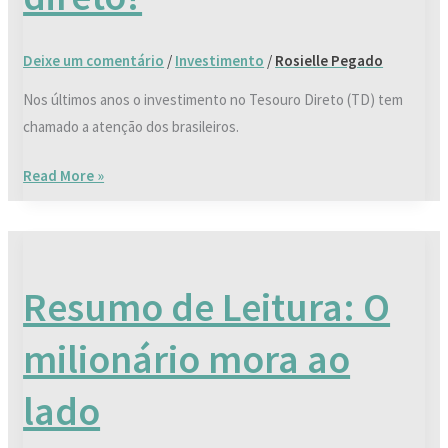
Deixe um comentário
/
Investimento
/
Rosielle Pegado
Nos últimos anos o investimento no Tesouro Direto (TD) tem
chamado a atenção dos brasileiros.
Read More »
Resumo
de
Resumo de Leitura: O
Leitura:
O
milionário mora ao
milionário
mora
lado
ao
lado