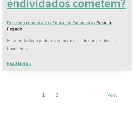
endividados cometem?
os
endividados
cometem?
Deixe um comentário
/
Educação Financeira
/
Rosielle
Pegado
Estar endividado pode trazer muito mais do que problemas
financeiros.
Read More »
1
2
Next
→