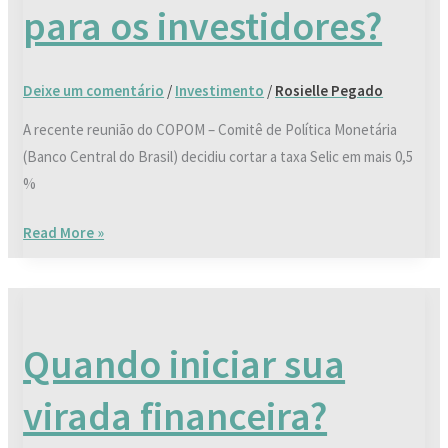
para os investidores?
dos
juros
para
Deixe um comentário
/
Investimento
/
Rosielle Pegado
os
investidores?
A recente reunião do COPOM – Comitê de Política Monetária
(Banco Central do Brasil) decidiu cortar a taxa Selic em mais 0,5
%
Read More »
Quando
iniciar
Quando iniciar sua
sua
virada
virada financeira?
financeira?