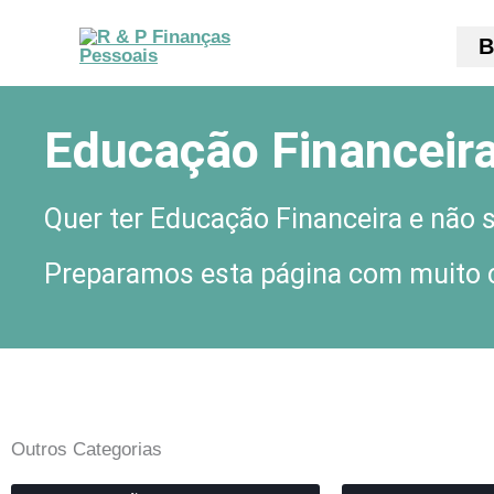
Ir
B
para
o
conteúdo
Educação Financeir
Quer ter Educação Financeira e não
Preparamos esta página com muito co
Outros Categorias