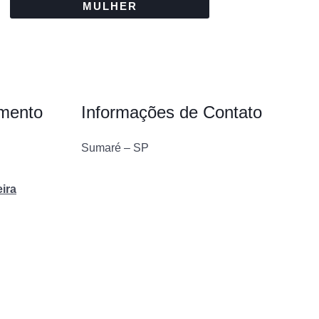
MULHER
imento
Informações de Contato
Sumaré – SP
eira