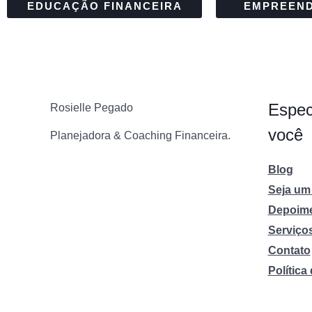
EDUCAÇÃO FINANCEIRA
EMPREEN
Espec
Rosielle Pegado
você
Planejadora & Coaching Financeira.
Blog
Seja um 
Depoim
Serviço
Contato
Política