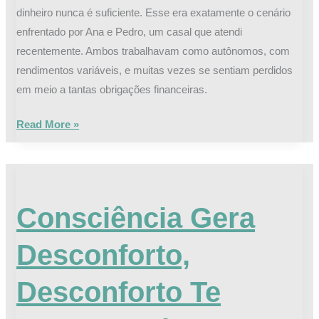
dinheiro nunca é suficiente. Esse era exatamente o cenário
enfrentado por Ana e Pedro, um casal que atendi
recentemente. Ambos trabalhavam como autônomos, com
rendimentos variáveis, e muitas vezes se sentiam perdidos
em meio a tantas obrigações financeiras.
Read More »
Consciência
Gera
Consciência Gera
Desconforto,
Desconforto
Desconforto,
Te
Força
Desconforto Te
a
Agir: