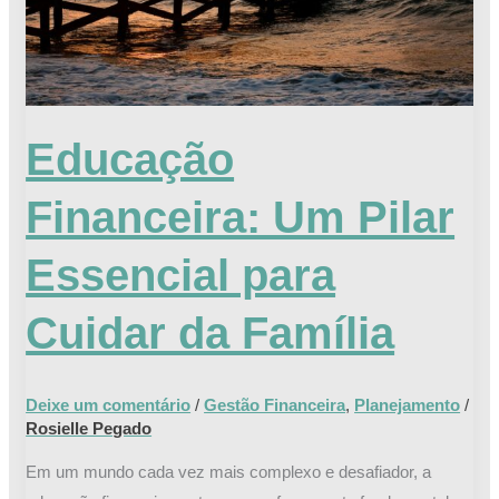
Cuidar
da
Família
Educação
Financeira: Um Pilar
Essencial para
Cuidar da Família
Deixe um comentário
/
Gestão Financeira
,
Planejamento
/
Rosielle Pegado
Em um mundo cada vez mais complexo e desafiador, a