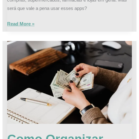
será que vale a pena usar esses apps?
Read More »
Como
Organizar
Suas
Finanças
Pessoais
Sem
Complicação:
A
História
de
Ana
Como Organizar
e