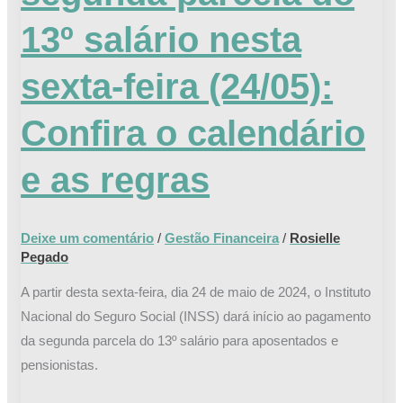
13º
13º salário nesta
salário
nesta
sexta-feira (24/05):
sexta-
feira
Confira o calendário
(24/05):
Confira
e as regras
o
calendário
e
Deixe um comentário
/
Gestão Financeira
/
Rosielle
as
Pegado
regras
A partir desta sexta-feira, dia 24 de maio de 2024, o Instituto
Nacional do Seguro Social (INSS) dará início ao pagamento
da segunda parcela do 13º salário para aposentados e
pensionistas.