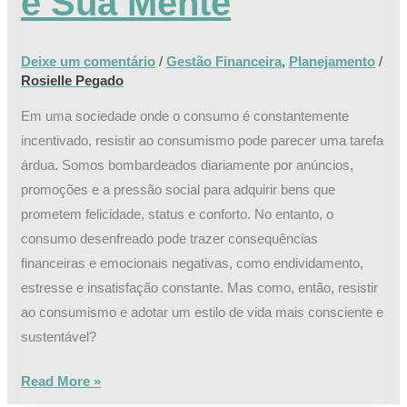
e Sua Mente
Sua
Mente
Deixe um comentário
/
Gestão Financeira
,
Planejamento
/
Rosielle Pegado
Em uma sociedade onde o consumo é constantemente
incentivado, resistir ao consumismo pode parecer uma tarefa
árdua. Somos bombardeados diariamente por anúncios,
promoções e a pressão social para adquirir bens que
prometem felicidade, status e conforto. No entanto, o
consumo desenfreado pode trazer consequências
financeiras e emocionais negativas, como endividamento,
estresse e insatisfação constante. Mas como, então, resistir
ao consumismo e adotar um estilo de vida mais consciente e
sustentável?
Read More »