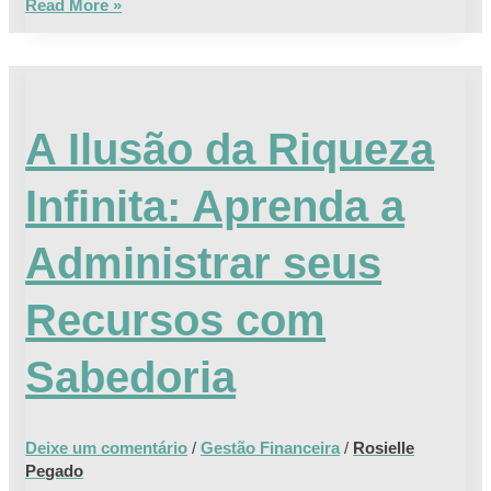
Read More »
A
Ilusão
A Ilusão da Riqueza
da
Riqueza
Infinita: Aprenda a
Infinita:
Aprenda
Administrar seus
a
Administrar
Recursos com
seus
Recursos
Sabedoria
com
Sabedoria
Deixe um comentário
/
Gestão Financeira
/
Rosielle
Pegado