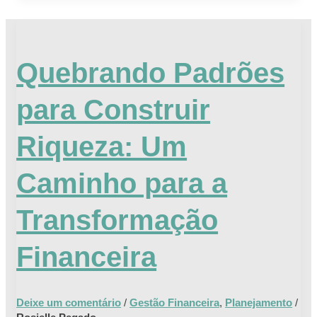
Quebrando
Padrões
Quebrando Padrões
para
Construir
para Construir
Riqueza:
Um
Riqueza: Um
Caminho
para
Caminho para a
a
Transformação
Transformação
Financeira
Financeira
Deixe um comentário
/
Gestão Financeira
,
Planejamento
/