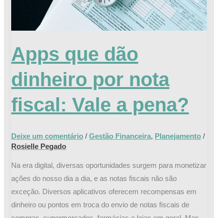
a
pena?
Apps que dão
dinheiro por nota
fiscal: Vale a pena?
Deixe um comentário
/
Gestão Financeira
,
Planejamento
/
Rosielle Pegado
Na era digital, diversas oportunidades surgem para monetizar
ações do nosso dia a dia, e as notas fiscais não são
exceção. Diversos aplicativos oferecem recompensas em
dinheiro ou pontos em troca do envio de notas fiscais de
compras, supermercados, farmácias e lojas em geral. Mas