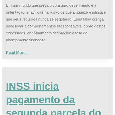
Em um mundo que prega o consumo desenfreado e a
ostentação, é fácil cair na ilusão de que a riqueza é infinita e
que seus recursos nunca se esgotarão. Essa falsa crença
pode levar a comportamentos irresponsáveis, como gastos
excessivos, endividamento desmedido e falta de
planejamento financeiro.
Read More »
INSS
inicia
INSS inicia
pagamento
da
pagamento da
segunda
parcela
segunda parcela do
do