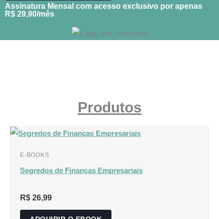
Assinatura Mensal com acesso exclusivo por apenas
R$ 29,90/mês
Produtos
O
O
preço
preço
E-BOOKS
original
atual
Segredos de Finanças Empresariais
era:
é:
R$ 29,90.
R$ 15,00.
R$
26,99