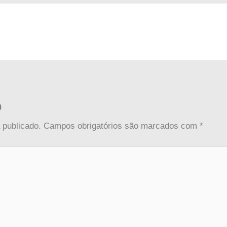
o
 publicado.
Campos obrigatórios são marcados com
*