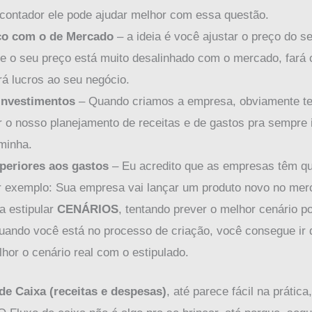
contador ele pode ajudar melhor com essa questão.
ço com o de Mercado
– a ideia é você ajustar o preço do s
se o seu preço está muito desalinhado com o mercado, fará
rá lucros ao seu negócio.
 investimentos
– Quando criamos a empresa, obviamente temo
r o nosso planejamento de receitas e de gastos pra sempre
minha.
uperiores aos gastos
– Eu acredito que as empresas têm qu
r exemplo: Sua empresa vai lançar um produto novo no mer
a estipular
CENÁRIOS
, tentando prever o melhor cenário po
ando você está no processo de criação, você consegue ir 
lhor o cenário real com o estipulado.
de Caixa (receitas e despesas)
, até parece fácil na prátic