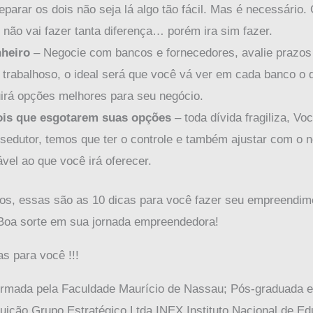
parar os dois não seja lá algo tão fácil. Mas é necessário.
não vai fazer tanta diferença… porém ira sim fazer.
nheiro
– Negocie com bancos e fornecedores, avalie prazos
 trabalhoso, o ideal será que você vá ver em cada banco o
irá opções melhores para seu negócio.
ois que esgotarem suas opções
– toda dívida fragiliza, V
 sedutor, temos que ter o controle e também ajustar com o
vel ao que você irá oferecer.
os, essas são as 10 dicas para você fazer seu empreendime
 Boa sorte em sua jornada empreendedora!
s para você !!!
formada pela Faculdade Maurício de Nassau; Pós-graduada 
tituição Grupo Estratégico Ltda INEX Instituto Nacional de