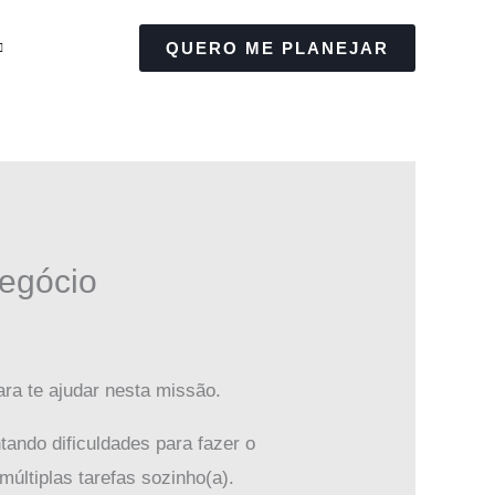
QUERO ME PLANEJAR
negócio
ara te ajudar nesta missão.
tando dificuldades para fazer o
últiplas tarefas sozinho(a).