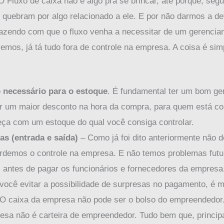
O Fluxo de caixa não é algo pra se brincar, até porque, s
uebram por algo relacionado a ele. E por não darmos a dev
azendo com que o fluxo venha a necessitar de um gerenciam
mos, já tá tudo fora de controle na empresa. A coisa é sim
 necessário para o estoque
. É fundamental ter um bom ge
r um maior desconto na hora da compra, para quem está co
ça com um estoque do qual você consiga controlar.
as (entrada e saída)
– Como já foi dito anteriormente não
erdemos o controle na empresa. E não temos problemas futu
s antes de pagar os funcionários e fornecedores da empres
 você evitar a possibilidade de surpresas no pagamento, é m
 O caixa da empresa não pode ser o bolso do empreendedor
resa não é carteira de empreendedor. Tudo bem que, princi