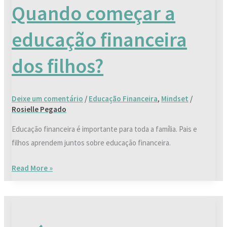
Quando começar a
a
educação
educação financeira
financeira
dos
dos filhos?
filhos?
Deixe um comentário
/
Educação Financeira
,
Mindset
/
Rosielle Pegado
Educação financeira é importante para toda a família. Pais e
filhos aprendem juntos sobre educação financeira.
Read More »
Saúde
e