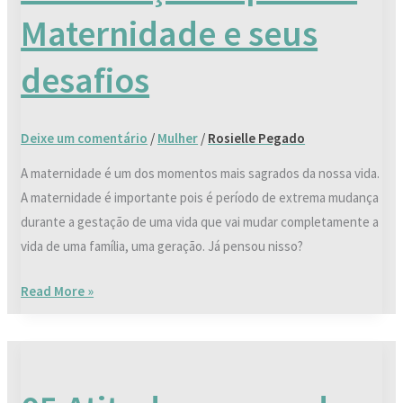
da
Maternidade e seus
Maternidade
e
desafios
seus
desafios
Deixe um comentário
/
Mulher
/
Rosielle Pegado
A maternidade é um dos momentos mais sagrados da nossa vida.
A maternidade é importante pois é período de extrema mudança
durante a gestação de uma vida que vai mudar completamente a
vida de uma família, uma geração. Já pensou nisso?
Read More »
05
Atitudes
que