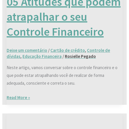
05 Atitudes que podem
podem
atrapalhar o seu
atrapalhar
o
Controle Financeiro
seu
Controle
Financeiro
Deixe um comentário
/
Cartão de crédito
,
Controle de
dívidas
,
Educação Financeira
/
Rosielle Pegado
Neste artigo, vamos conversar sobre o controle financeiro e o
que pode estar atrapalhando você de realizar de forma
adequada, consciente e correta o seu.
Read More »
Como
sair