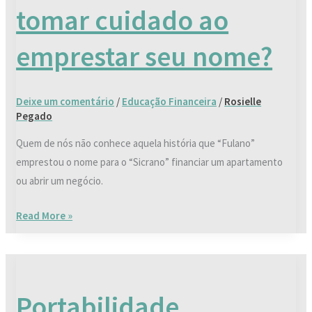
tomar cuidado ao
tomar
cuidado
emprestar seu nome?
ao
emprestar
seu
Deixe um comentário
/
Educação Financeira
/
Rosielle
nome?
Pegado
Quem de nós não conhece aquela história que “Fulano”
emprestou o nome para o “Sicrano” financiar um apartamento
ou abrir um negócio.
Read More »
Portabilidade
Financeira,
Portabilidade
O