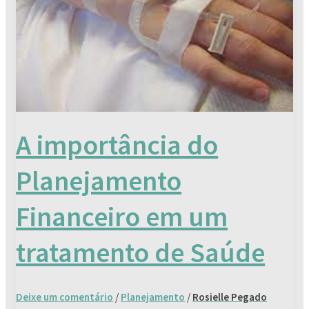
em
um
tratamento
de
Saúde
A importância do
Planejamento
Financeiro em um
tratamento de Saúde
Deixe um comentário
/
Planejamento
/
Rosielle Pegado