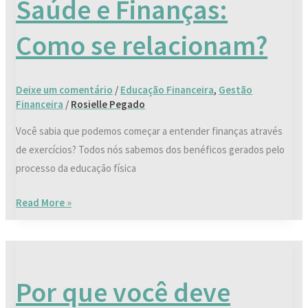
Saúde e Finanças:
Finanças:
Como
Como se relacionam?
se
relacionam?
Deixe um comentário
/
Educação Financeira
,
Gestão
Financeira
/
Rosielle Pegado
Você sabia que podemos começar a entender finanças através
de exercícios? Todos nós sabemos dos benéficos gerados pelo
processo da educação física
Read More »
Por
que
Por que você deve
você
deve