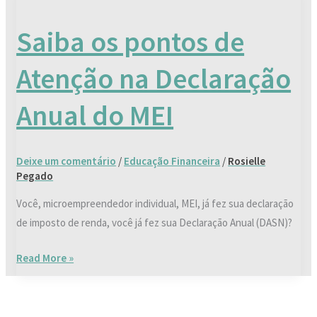
os
Saiba os pontos de
pontos
de
Atenção na Declaração
Atenção
na
Anual do MEI
Declaração
Anual
do
Deixe um comentário
/
Educação Financeira
/
Rosielle
MEI
Pegado
Você, microempreendedor individual, MEI, já fez sua declaração
de imposto de renda, você já fez sua Declaração Anual (DASN)?
Read More »