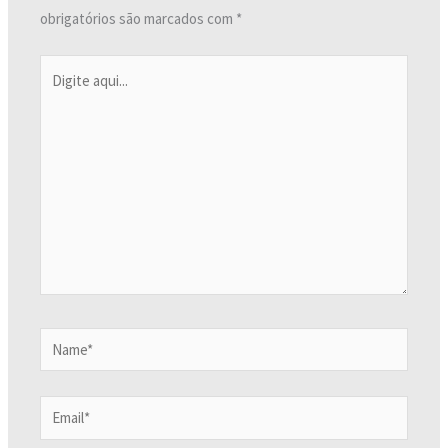
obrigatórios são marcados com
*
Digite
aqui...
Name*
Email*