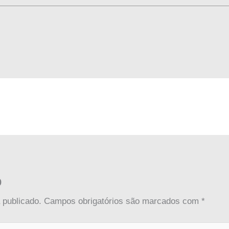
o
 publicado.
Campos obrigatórios são marcados com
*