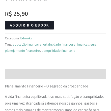
R$
25,90
ADQUIRIR O EBOOK
Categoria:
E-books
Tags:
educação financeira
,
estabilidade financeira
,
finanças
,
guia
,
planejamento financeiro
,
tranquilidade financeira
Descrição
Planejamento Financeiro – O segredo da prosperidade
A vida financeira equilibrada traz mais satisfação e tranquilidade,
pois uma vez alcançada já sabemos nossos ganhos, gastos e
somos mais capazes de montar mecanismos de captação para