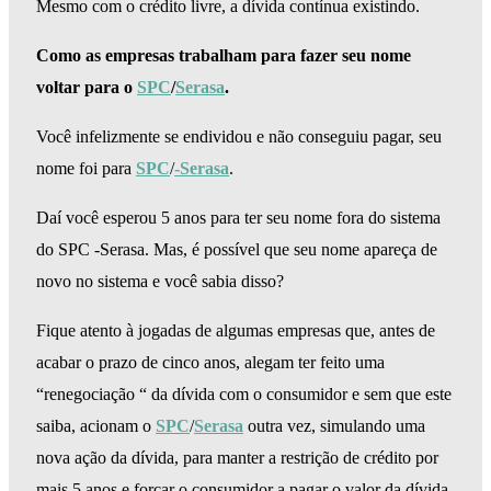
Mesmo com o crédito livre, a dívida contínua existindo.
Como as empresas trabalham para fazer seu nome
voltar para o
SPC
/
Serasa
.
Você infelizmente se endividou e não conseguiu pagar, seu
nome foi para
SPC
/
-Serasa
.
Daí você esperou 5 anos para ter seu nome fora do sistema
do SPC -Serasa. Mas, é possível que seu nome apareça de
novo no sistema e você sabia disso?
Fique atento à jogadas de algumas empresas que, antes de
acabar o prazo de cinco anos, alegam ter feito uma
“renegociação “ da dívida com o consumidor e sem que este
saiba, acionam o
SPC
/
Serasa
outra vez, simulando uma
nova ação da dívida, para manter a restrição de crédito por
mais 5 anos e forçar o consumidor a pagar o valor da dívida