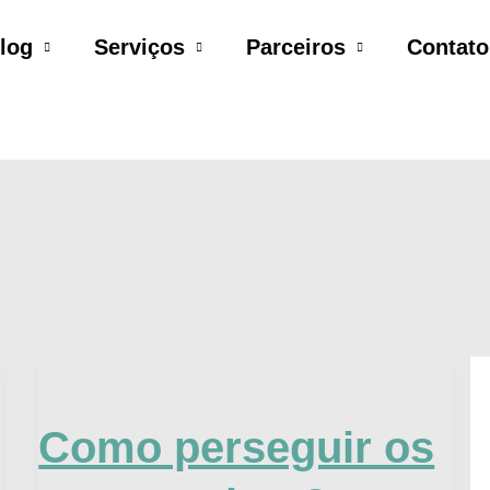
log
Serviços
Parceiros
Contato
Como
perseguir
Como perseguir os
os
seus