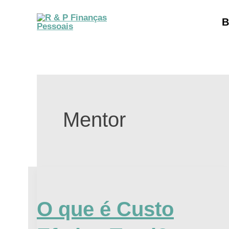
Ir
B
para
o
conteúdo
Mentor
O
que
O que é Custo
é
Custo