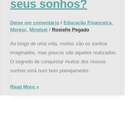
seus sonhos?
sonhos?
Deixe um comentário
/
Educação Financeira
,
Mentor
,
Mindset
/
Rosielle Pegado
Ao longo de uma vida, muitos são os sonhos
imaginados, mas poucos são aqueles realizados.
O segredo de conquistar muitos dos nossos
sonhos está num bom planejamento
Read More »