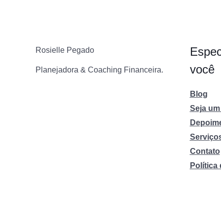
Espec
Rosielle Pegado
você
Planejadora & Coaching Financeira.
Blog
Seja um 
Depoim
Serviço
Contato
Política