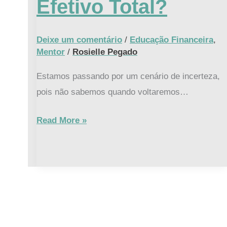
Efetivo Total?
Efetivo
Total?
Deixe um comentário
/
Educação Financeira
,
Mentor
/
Rosielle Pegado
Estamos passando por um cenário de incerteza,
pois não sabemos quando voltaremos…
Read More »