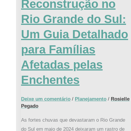
Reconstrução no
no
Rio
Rio Grande do Sul:
Grande
Um Guia Detalhado
do
Sul:
para Famílias
Um
Guia
Afetadas pelas
Detalhado
Enchentes
para
Famílias
Afetadas
Deixe um comentário
/
Planejamento
/
Rosielle
pelas
Pegado
Enchentes
As fortes chuvas que devastaram o Rio Grande
do Sul em maio de 2024 deixaram um rastro de