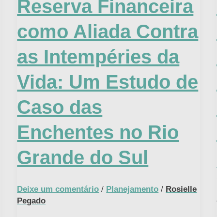
Reserva Financeira
Financeira
como
como Aliada Contra
Aliada
as Intempéries da
Contra
as
Vida: Um Estudo de
Intempéries
da
Caso das
Vida:
Enchentes no Rio
Um
Estudo
Grande do Sul
de
Caso
das
Deixe um comentário
/
Planejamento
/
Rosielle
Pegado
Enchentes