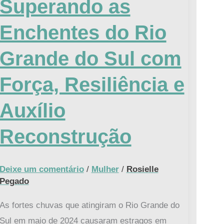
Superando as
Enchentes
do
Enchentes do Rio
Rio
Grande do Sul com
Grande
do
Força, Resiliência e
Sul
com
Auxílio
Força,
Reconstrução
Resiliência
e
Auxílio
Deixe um comentário
/
Mulher
/
Rosielle
Reconstrução
Pegado
As fortes chuvas que atingiram o Rio Grande do
Sul em maio de 2024 causaram estragos em