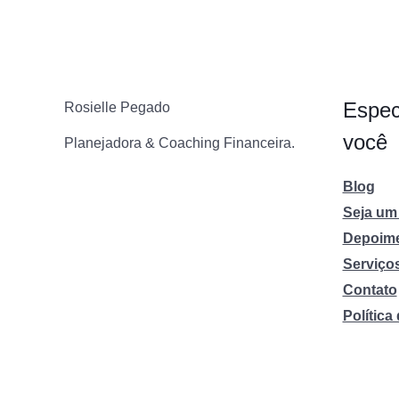
Espec
Rosielle Pegado
você
Planejadora & Coaching Financeira.
Blog
Seja um 
Depoim
Serviço
Contato
Política