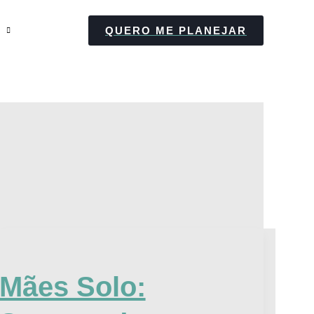
QUERO ME PLANEJAR
Mães
Solo:
Mães Solo:
Superando
as