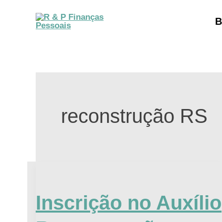
Ir
B
para
o
conteúdo
reconstrução RS
Inscrição
no
Inscrição no Auxílio
Auxílio
Reconstrução