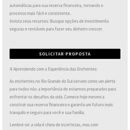
automáticas para sua reserva financeira, tornando o
processo mais fácil e consistente.
Invista seus recursos: Busque opções de investimento
seguras e rentáveis para fazer seu dinheiro crescer.
SOLICITAR PROPOSTA
4. Aprendendo com a Experiência das Enchentes:
As enchentes no Rio Grande do Sul servem como um alerta
para todos nós: a importância de estarmos preparados para
enfrentar os desafios da vida. Comece hoje mesmo a
construir sua reserva financeira e garanta um futuro mais
tranquilo e seguro para você e sua família.
Lembre-se: a vida é cheia de incertezas, mas com