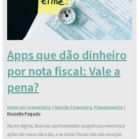
nota
fiscal:
Vale
a
pena?
Apps que dão dinheiro
por nota fiscal: Vale a
pena?
Deixe um comentário
/
Gestão Financeira
,
Planejamento
/
Rosielle Pegado
Na era digital, diversas oportunidades surgem para monetizar
ações do nosso dia a dia, e as notas fiscais não são exceção.