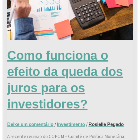
queda
dos
juros
para
os
investidores?
Como funciona o
efeito da queda dos
juros para os
investidores?
/
/
Deixe um comentário
Investimento
Rosielle Pegado
A recente reunião do COPOM – Comitê de Política Monetária