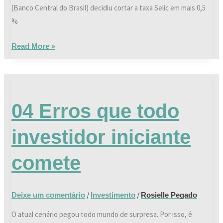
(Banco Central do Brasil) decidiu cortar a taxa Selic em mais 0,5
%
Read More »
04
Erros
04 Erros que todo
que
todo
investidor iniciante
investidor
iniciante
comete
comete
/
/
Deixe um comentário
Investimento
Rosielle Pegado
O atual cenário pegou todo mundo de surpresa. Por isso, é