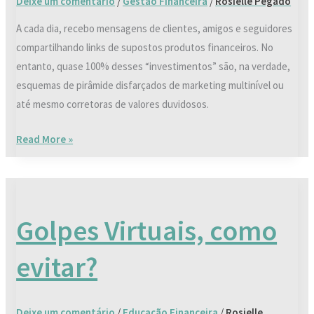
Deixe um comentário
/
Gestão Financeira
/
Rosielle Pegado
A cada dia, recebo mensagens de clientes, amigos e seguidores
compartilhando links de supostos produtos financeiros. No
entanto, quase 100% desses “investimentos” são, na verdade,
esquemas de pirâmide disfarçados de marketing multinível ou
até mesmo corretoras de valores duvidosos.
Read More »
Golpes
Virtuais,
Golpes Virtuais, como
como
evitar?
evitar?
Deixe um comentário
/
Educação Financeira
/
Rosielle