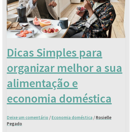
a
sua
alimentação
e
economia
doméstica
Dicas Simples para
organizar melhor a sua
alimentação e
economia doméstica
Deixe um comentário
/
Economia doméstica
/
Rosielle
Pegado