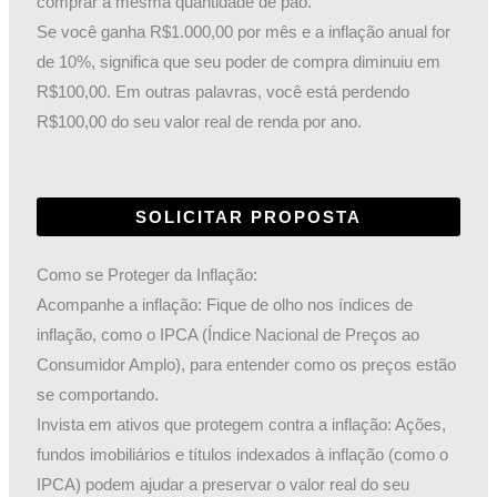
comprar a mesma quantidade de pão.
Se você ganha R$1.000,00 por mês e a inflação anual for
de 10%, significa que seu poder de compra diminuiu em
R$100,00. Em outras palavras, você está perdendo
R$100,00 do seu valor real de renda por ano.
SOLICITAR PROPOSTA
Como se Proteger da Inflação:
Acompanhe a inflação: Fique de olho nos índices de
inflação, como o IPCA (Índice Nacional de Preços ao
Consumidor Amplo), para entender como os preços estão
se comportando.
Invista em ativos que protegem contra a inflação: Ações,
fundos imobiliários e títulos indexados à inflação (como o
IPCA) podem ajudar a preservar o valor real do seu