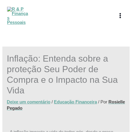
Ir
para
o
conteúdo
Inflação: Entenda sobre a
proteção Seu Poder de
Compra e o Impacto na Sua
Vida
Deixe um comentário
/
Educação Financeira
/ Por
Rosielle
Pegado
A inflação impacta a vida de todos nós, desde o preço