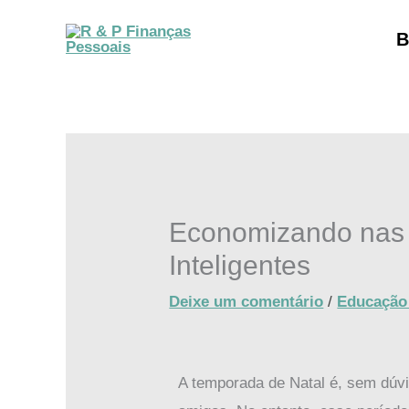
Ir
B
para
o
conteúdo
Economizando nas 
Inteligentes
Deixe um comentário
/
Educação 
A temporada de Natal é, sem dúv