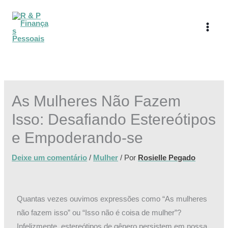
Ir
para
o
conteúdo
As Mulheres Não Fazem
Isso: Desafiando Estereótipos
e Empoderando-se
Deixe um comentário
/
Mulher
/ Por
Rosielle Pegado
Quantas vezes ouvimos expressões como “As mulheres
não fazem isso” ou “Isso não é coisa de mulher”?
Infelizmente, estereótipos de gênero persistem em nossa