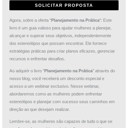
SOLICITAR PROPOSTA
Agora, sobre a oferta “
Planejamento na Prática
“: Este
livro é um guia valioso para ajudar mulheres a planejar,
alcançar e superar seus objetivos, independentemente
dos estereótipos que possam encontrar. Ele fornece
estratégias práticas para criar planos eficazes, gerenciar
recursos e enfrentar desafios.
Ao adquirir o livro “
Planejamento na Prática
” através do
nosso blog, você receberá um desconto especial e
acesso a um webinar exclusivo. Nesse webinar,
abordaremos como as mulheres podem enfrentar
estereótipos e planejar com sucesso seus caminhos em
direção ao que desejam realizar.
Lembre-se, as mulheres são capazes de tudo o que se