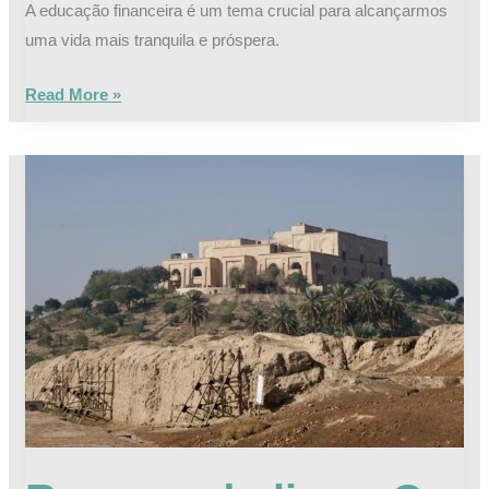
A educação financeira é um tema crucial para alcançarmos
uma vida mais tranquila e próspera.
Read More »
Resumo
do
livro:
O
homem
mais
rico
da
Babilônia
–
parábolas