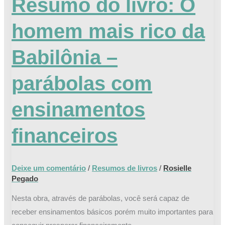
Resumo do livro: O
com
ensinamentos
homem mais rico da
financeiros
Babilônia –
parábolas com
ensinamentos
financeiros
Deixe um comentário
/
Resumos de livros
/
Rosielle
Pegado
Nesta obra, através de parábolas, você será capaz de
receber ensinamentos básicos porém muito importantes para