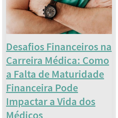
Como
a
Falta
de
Maturidade
Financeira
Desafios Financeiros na
Pode
Impactar
Carreira Médica: Como
a
Vida
a Falta de Maturidade
dos
Médicos
Financeira Pode
Impactar a Vida dos
Médicos