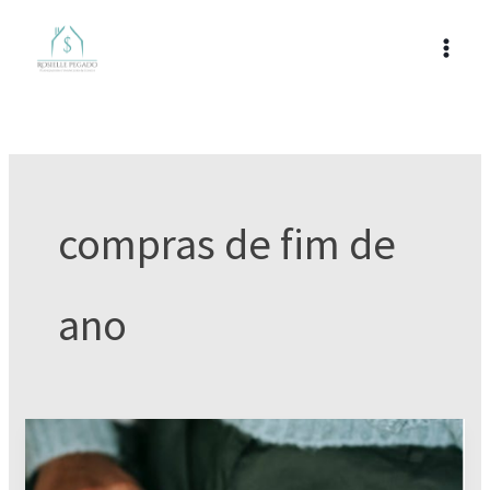
Ir
para
o
conteúdo
compras de fim de
ano
O
Impacto