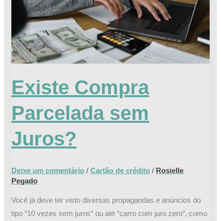
Existe Compra
Parcelada sem
Juros?
Deixe um comentário
/
Cartão de crédito
/
Rosielle
Pegado
Você já deve ter visto diversas propagandas e anúncios do
tipo “10 vezes sem juros” ou até “carro com juro zero”, como