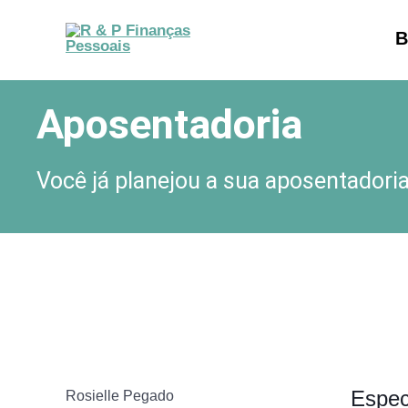
Ir
B
para
o
conteúdo
Aposentadoria
Você já planejou a sua aposentadori
Espec
Rosielle Pegado