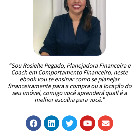
“Sou Rosielle Pegado, Planejadora Financeira e
Coach em Comportamento Financeiro, neste
ebook vou te ensinar como se planejar
financeiramente para a compra ou a locação do
seu imóvel, comigo você aprenderá quall é a
melhor escolha para você.”
F
L
T
Y
E
a
i
w
o
n
c
n
i
u
v