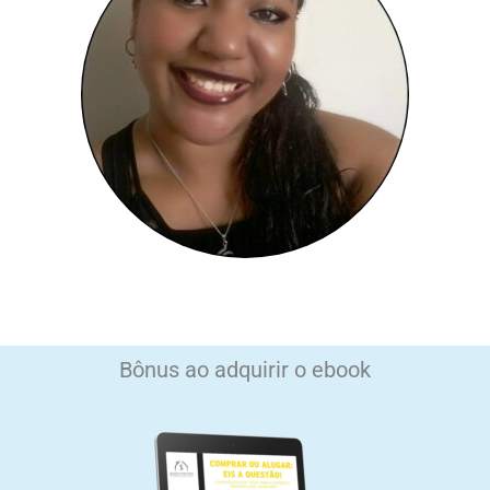
o
d
o
o
i
p
k
n
e
Bônus ao adquirir o ebook