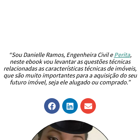
e
k
t
t
e
b
e
t
u
l
o
d
e
b
o
o
i
r
e
p
k
n
e
“Sou Danielle Ramos, Engenheira Civil e
Perita
,
neste ebook vou levantar as questões técnicas
relacionadas as características técnicas de imóveis,
que são muito importantes para a aquisição do seu
futuro imóvel, seja ele alugado ou comprado.”
F
L
E
a
i
n
c
n
v
e
k
e
b
e
l