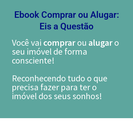
Ir
para
Ebook Comprar ou Alugar:
o
Eis a Questão
conteúdo
Você vai
comprar
ou
alugar
o
seu imóvel de forma
consciente!
Reconhecendo tudo o que
precisa fazer para ter o
imóvel dos seus sonhos!